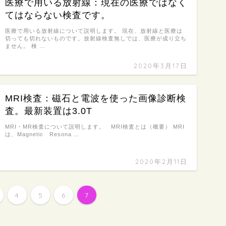
医療で用いる放射線：現在の医療ではなく
てはならない検査です。
医療で用いる放射線について説明します。 現在、放射線と医療は
切っても切れないものです。放射線検査無しでは、医療が成り立ち
ません。 検 …
2020年3月17日
MRI検査：磁石と電波を使った画像診断検
査。最新装置は3.0T
MRI・MR検査について説明します。 MRI検査とは（概要） MRI
は、Magnetic Resona …
2020年2月11日
4
5
6
7