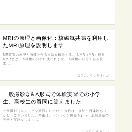
MRIの原理と画像化：核磁気共鳴を利用し
たMRI原理を説明します
MR装置の原理と画像を作る方法を解説する。 NMR（MR）概要
NMRとは、有機物の分析に使われます。有機物の成分である炭
素 …
2020年5月17日
一般撮影Q＆A形式で体験実習での小学
生、高校生の質問に答えました
一般撮影（レントゲン撮影）について 今日は、病院１日体験あり
がとうございました。午後は、レントゲン撮影を行う一般撮影室の
見学と実験をしまし …
2020年4月1日