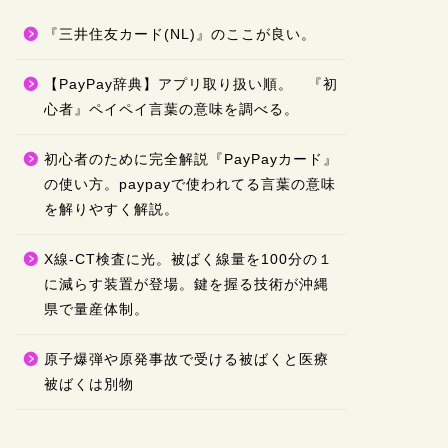
『三井住友カード(NL)』のここが良い。
放射線・MR
X線-CT検査
１に減らす装
【PayPay辞典】アプリ取り扱い順。 『初
縄県で量産体
心者』ペイペイ言葉の意味を調べる。
毎年、新年度が始まる4
『国際医用画像総合展示
初心者のために完全解説『PayPayカード』
新しい技術を搭載し …
の使い方。paypayで使われてる言葉の意味
を解りやすく解説。
放射線・MR
原子爆弾や原
X線-CT検査に光。被ばく線量を100分の１
被ばくは別物
に減らす装置が登場。鍵を握る技術が沖縄
放射線の専門家として
県で量産体制。
します。 過去に広島
経験した日本人とし …
原子爆弾や原発事故で受ける被ばくと医療
被ばくは別物
放射線・MR
『ラジエーシ