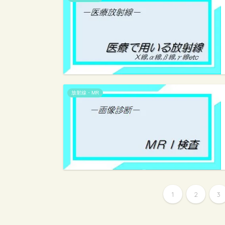
放射線・MR
1
2
3