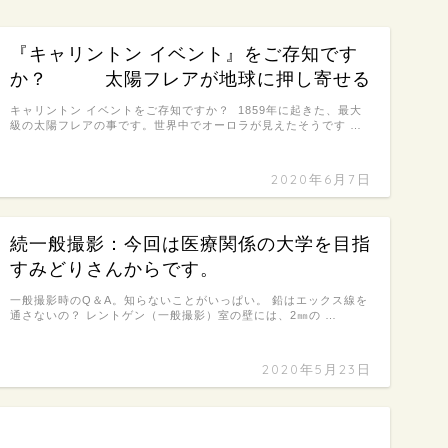
『キャリントン イベント』をご存知です
か？ 太陽フレアが地球に押し寄せる
キャリントン イベントをご存知ですか？ 1859年に起きた、最大
級の太陽フレアの事です。世界中でオーロラが見えたそうです …
2020年6月7日
続一般撮影：今回は医療関係の大学を目指
すみどりさんからです。
一般撮影時のQ＆A。知らないことがいっぱい。 鉛はエックス線を
通さないの？ レントゲン（一般撮影）室の壁には、2㎜の …
2020年5月23日