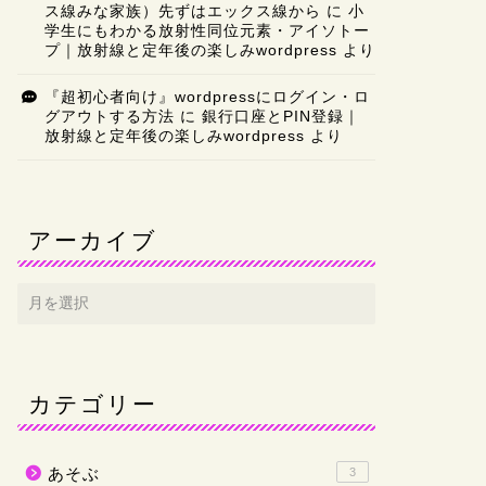
のゆくえは？
ス線みな家族）先ずはエックス線から
に
小
学生にもわかる放射性同位元素・アイソトー
ラジエーションハウス
プ｜放射線と定年後の楽しみwordpress
より
せて頂きました。 過
線技師の悩み …
『超初心者向け』wordpressにログイン・ロ
グアウトする方法
に
銀行口座とPIN登録｜
放射線と定年後の楽しみwordpress
より
放射線・MR
ラジエーション
ィ（大腸CT
出来ます。珍
アーカイブ
CTコロノグラフィは
ではありません。（C
ョンハウスⅡ】4 …
小学生にもわかる放射線
小学生にもわ
カテゴリー
クス線みな家
放射線とは？ 医療の
使われる放射線、戦争
あそぶ
故と原爆を経験した …
3