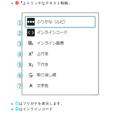
⑮
『
よりリッチなテキスト制御』
①
はフリガナを表示します。
②
はインラインコード