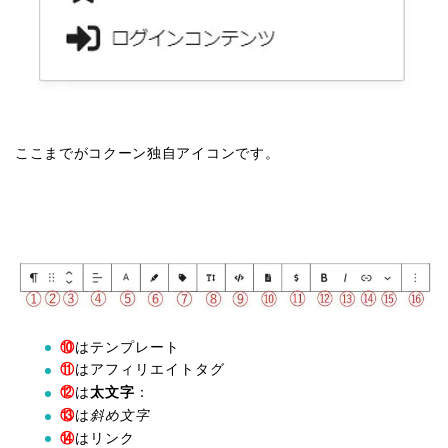
ここまでがコクーン独自アイコンです。
⑩
はテンプレート
⑪
はアフィリエイトタグ
⑫
は
太文字
：
⑬
は
斜め文字
⑭
はリンク