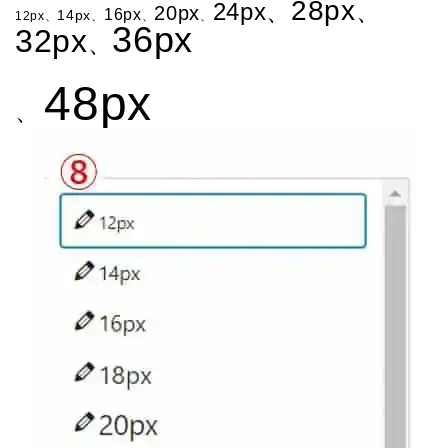
28px
24px、
、
20px
16px
14px
12px、
、
、
、
36px
32px
、
48px
、