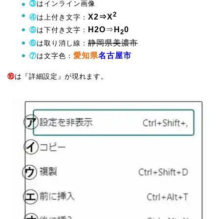
③
はインライン画像
2
X2⇒X
④
は上付き文字：
H2O
⇒
H
0
⑤
は下付き文字：
2
静岡県美濃市
⑥
は取り消し線：
愛知県
名古屋市
⑦
は文字色：
⑯
は『詳細設定』が現れます。