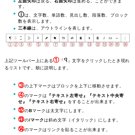
左曲矢印
は戻る。
右曲矢印
は進める。ことができま
す。
ⓘ
は、文字数、単語数、見出し数、段落数、ブロック
数を表示します。
三本線
は、アウトラインを表します。
①
ꟼ
上記ツールバー上にある
『
』文字をクリックしたとき現れ
るリストです。順に説明します。
③
の上下マークはブロックを上下に移動させます。
④
のマークは
『テキスト左寄せ』『テキスト中央寄
せ』『テキスト右寄せ』
をすることが出来ます。
⑫
の
B
マークは太文字にします。
⑬
の
/マーク
は斜め文字（イタリック）にします。
⑭
のマークはリンクを貼ることが出来ます。