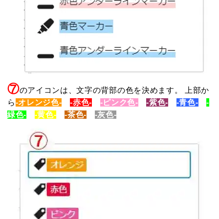
⑦
のアイコンは、文字の背部の色を決めます。
上部か
ら
-オレンジ色-
、
-赤色-
、
-ピンク色-
、
-紫色-
、
-青色-
、
-
緑色-
、
-黄色-
、
-茶色-
、
-灰色-