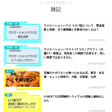
― CATEGORY ―
雑記
放射線・MR
ラジエーションハウス Ⅱの 7話について 腎盂造
影と技師、五十嵐唯織と甘春杏のゆくえは？
2021年11月21日
放射線・MR
ラジエーションハウスⅡ CTコロノグラフィ（大
腸CT）検査は、現在多くの病院で出来ます。珍し
い検査ではありません。
2021年10月28日
あそぶ
至極のナポリタンが食べられるお店。東京・名古
屋・ちょっと神奈川、大阪、北海道、九州
2021年5月23日
雑記
U-NEXT 31日間無料トライアルの登録と解約のし
かた
2021年4月22日