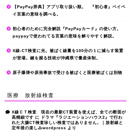
【PayPay辞典】アプリ取り扱い順。 『初心者』ペイペ
イ言葉の意味を調べる。
初心者のために完全解説『PayPayカード』の使い方。
paypayで使われてる言葉の意味を解りやすく解説。
X線-CT検査に光。被ばく線量を100分の１に減らす装置
が登場。鍵を握る技術が沖縄県で量産体制。
原子爆弾や原発事故で受ける被ばくと医療被ばくは別物
医療 放射線検査
X線ＣＴ検査 現在の最新CT装置を使えば、全ての断面が
高精細です
に
ドラマ『ラジエーションハウス2』で行わ
れた大腸CT検査珍しい検査ではありません。｜放射線と
定年後の楽しみwordpress
より