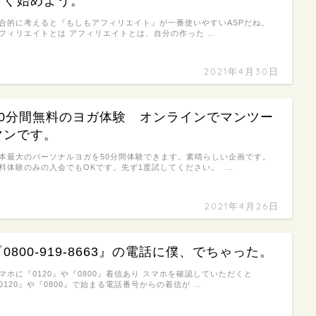
すぐ始めよう。
合的に考えると『もしもアフィリエイト』が一番使いやすいASPだね。
フィリエイトとは アフィリエイトとは、自分の作った …
2021年4月30日
50分間無料のヨガ体験 オンラインでマンツー
マンです。
本最大のパーソナルヨガを50分間体験できます。素晴らしい企画です。
料体験のみの入会でもOKです。先ず1度試してください。 …
2021年4月26日
『0800-919-8663』の電話に僕、でちゃった。
マホに『0120』や『0800』着信あり スマホを確認していただくと
0120』や『0800』で始まる電話番号からの着信が …