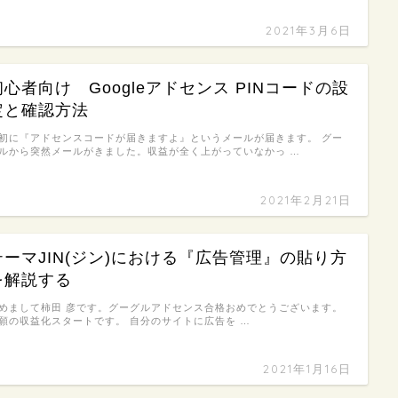
2021年3月6日
初心者向け Googleアドセンス PINコードの設
定と確認方法
初に『アドセンスコードが届きますよ』というメールが届きます。 グー
ルから突然メールがきました。収益が全く上がっていなかっ …
2021年2月21日
テーマJIN(ジン)における『広告管理』の貼り方
を解説する
めまして柿田 彦です。グーグルアドセンス合格おめでとうございます。
願の収益化スタートです。 自分のサイトに広告を …
2021年1月16日