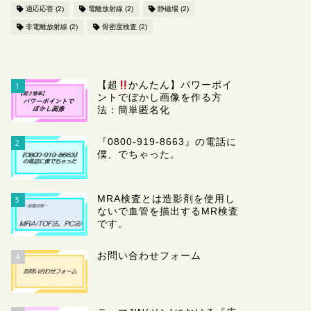
適応応答
(2)
電離放射線
(2)
静磁場
(2)
非電離放射線
(2)
骨密度検査
(2)
【超
かんたん】パワーポイ
1
ントでぼかし画像を作る方
法：簡単匿名化
『0800-919-8663』の電話に
2
僕、でちゃった。
MRA検査とは造影剤を使用し
3
ないで血管を描出するMR検査
です。
お問い合わせフォーム
4