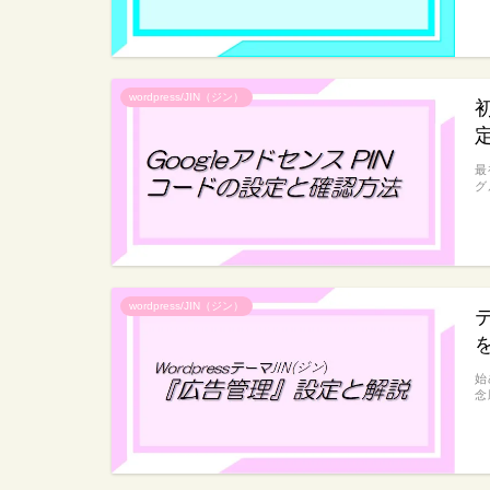
wordpress/JIN（ジン）
最
グ
wordpress/JIN（ジン）
始
念