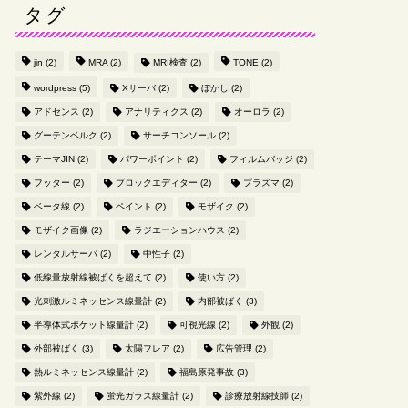
タグ
jin
(2)
MRA
(2)
MRI検査
(2)
TONE
(2)
wordpress
(5)
Xサーバ
(2)
ぼかし
(2)
アドセンス
(2)
アナリティクス
(2)
オーロラ
(2)
グーテンベルク
(2)
サーチコンソール
(2)
テーマJIN
(2)
パワーポイント
(2)
フィルムバッジ
(2)
フッター
(2)
ブロックエディター
(2)
プラズマ
(2)
ベータ線
(2)
ペイント
(2)
モザイク
(2)
モザイク画像
(2)
ラジエーションハウス
(2)
レンタルサーバ
(2)
中性子
(2)
低線量放射線被ばくを超えて
(2)
使い方
(2)
光刺激ルミネッセンス線量計
(2)
内部被ばく
(3)
半導体式ポケット線量計
(2)
可視光線
(2)
外観
(2)
外部被ばく
(3)
太陽フレア
(2)
広告管理
(2)
熱ルミネッセンス線量計
(2)
福島原発事故
(3)
紫外線
(2)
蛍光ガラス線量計
(2)
診療放射線技師
(2)