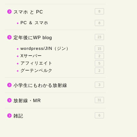
スマホ と PC
8
PC ＆ スマホ
8
定年後にWP blog
23
wordpress/JIN（ジン）
15
Xサーバー
2
アフィリエイト
5
グーテンベルク
2
小学生にもわかる放射線
3
放射線・MR
31
雑記
6