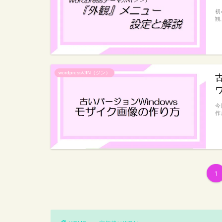
初
観
wordpress/JIN（ジン）
今
作
1