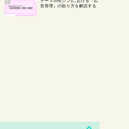
テーマJIN(ジン)における『広
5
告管理』の貼り方を解説する