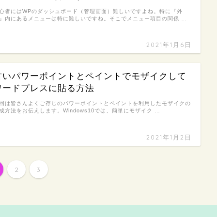
心者にはWPのダッシュボード（管理画面）難しいですよね。特に『外
』内にあるメニューは特に難しいですね。そこでメニュー項目の関係 …
2021年1月6日
古いパワーポイントとペイントでモザイクして
ワードプレスに貼る方法
回は皆さんよくご存じのパワーポイントとペイントを利用したモザイクの
成方法をお伝えします。Windows10では、簡単にモザイク …
2021年1月2日
2
3