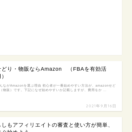
せどり・物販ならAmazon （FBAを有効活
用）
んながAmazonを選ぶ理由 初心者が一番始めやすい方法が、amazonせど
（物販）です。下記になぜ始めやすいか記載しますが、費用をか …
2021年9月16日
もしもアフィリエイトの審査と使い方が簡単、