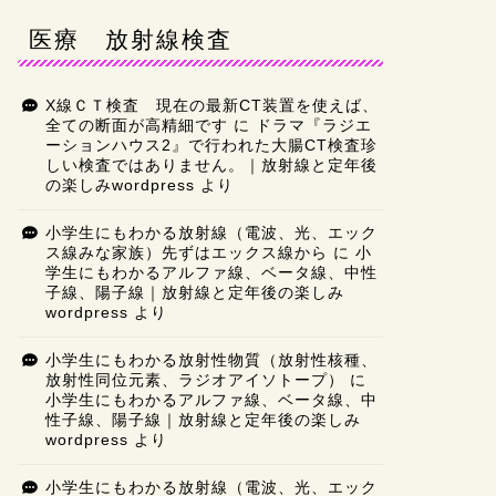
医療 放射線検査
X線ＣＴ検査 現在の最新CT装置を使えば、
全ての断面が高精細です
に
ドラマ『ラジエ
ーションハウス2』で行われた大腸CT検査珍
しい検査ではありません。｜放射線と定年後
の楽しみwordpress
より
小学生にもわかる放射線（電波、光、エック
ス線みな家族）先ずはエックス線から
に
小
学生にもわかるアルファ線、ベータ線、中性
子線、陽子線｜放射線と定年後の楽しみ
wordpress
より
小学生にもわかる放射性物質（放射性核種、
放射性同位元素、ラジオアイソトープ）
に
小学生にもわかるアルファ線、ベータ線、中
性子線、陽子線｜放射線と定年後の楽しみ
wordpress
より
小学生にもわかる放射線（電波、光、エック