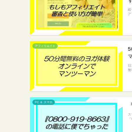
総
ア
アフィリエイト
日
無
PC ＆ スマホ
ス
『