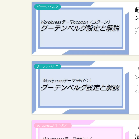
グーテンベルク
c
き
グーテンベルク
『
ク
wordpress/JIN（ジン）