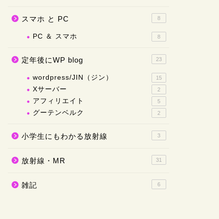
スマホ と PC
8
PC ＆ スマホ
8
定年後にWP blog
23
wordpress/JIN（ジン）
15
Xサーバー
2
アフィリエイト
5
グーテンベルク
2
小学生にもわかる放射線
3
放射線・MR
31
雑記
6