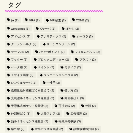
タグ
jin
(2)
MRA
(2)
MRI検査
(2)
TONE
(2)
wordpress
(5)
Xサーバ
(2)
ぼかし
(2)
アドセンス
(2)
アナリティクス
(2)
オーロラ
(2)
グーテンベルク
(2)
サーチコンソール
(2)
テーマJIN
(2)
パワーポイント
(2)
フィルムバッジ
(2)
フッター
(2)
ブロックエディター
(2)
プラズマ
(2)
ベータ線
(2)
ペイント
(2)
モザイク
(2)
モザイク画像
(2)
ラジエーションハウス
(2)
レンタルサーバ
(2)
中性子
(2)
低線量放射線被ばくを超えて
(2)
使い方
(2)
光刺激ルミネッセンス線量計
(2)
内部被ばく
(3)
半導体式ポケット線量計
(2)
可視光線
(2)
外観
(2)
外部被ばく
(3)
太陽フレア
(2)
広告管理
(2)
熱ルミネッセンス線量計
(2)
福島原発事故
(3)
紫外線
(2)
蛍光ガラス線量計
(2)
診療放射線技師
(2)