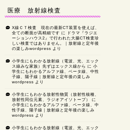
医療 放射線検査
X線ＣＴ検査 現在の最新CT装置を使えば、
全ての断面が高精細です
に
ドラマ『ラジエ
ーションハウス2』で行われた大腸CT検査珍
しい検査ではありません。｜放射線と定年後
の楽しみwordpress
より
小学生にもわかる放射線（電波、光、エック
ス線みな家族）先ずはエックス線から
に
小
学生にもわかるアルファ線、ベータ線、中性
子線、陽子線｜放射線と定年後の楽しみ
wordpress
より
小学生にもわかる放射性物質（放射性核種、
放射性同位元素、ラジオアイソトープ）
に
小学生にもわかるアルファ線、ベータ線、中
性子線、陽子線｜放射線と定年後の楽しみ
wordpress
より
小学生にもわかる放射線（電波、光、エック