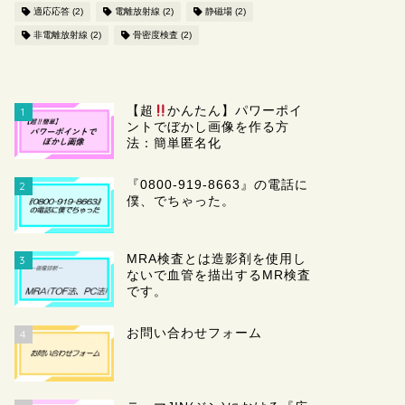
適応応答
(2)
電離放射線
(2)
静磁場
(2)
非電離放射線
(2)
骨密度検査
(2)
【超
かんたん】パワーポイ
1
ントでぼかし画像を作る方
法：簡単匿名化
『0800-919-8663』の電話に
2
僕、でちゃった。
MRA検査とは造影剤を使用し
3
ないで血管を描出するMR検査
です。
お問い合わせフォーム
4