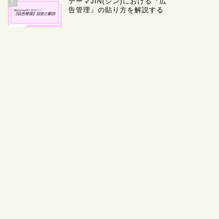
テーマJIN(ジン)における『広
5
告管理』の貼り方を解説する