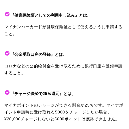
『健康保険証としての利用申し込み』とは、
マイナンバーカードが健康保険証として使えるように申請する
こと。
『公金受取口座の登録』とは、
コロナなどの公的給付金を受け取るために銀行口座を登録申請
すること。
『チャージ決済で25％還元』とは、
マイナポイントのチャージができる割合が25％です。マイナポ
イント申請時に受け取れる5000をチャージしたい場合、
¥20,000チャージしな
いと
5000ポイントは獲得できません。