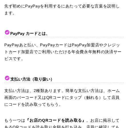
先ず初めにPayPayを利用するにあたって必要な言葉を説明し
ます。
PayPay カードとは、
PayPayあと払い、PayPayカードはPayPay加盟店やクレジッ
トカード加盟店でご利用いただける年会費永年無料の決済サー
ビスです。
支払い方法（取り扱い）
支払い方法は、2種類あります。
簡単な支払い方法は、ホーム
画面のバーコード又はQRコードにタップ（触れる）して店員
にコードを読み取ってもらう。
もう一つは
『お店のQRコードを読み取る』
。お店に掲示して
あるQRコードを読み取り金額を打ち込み、店員に確認しても