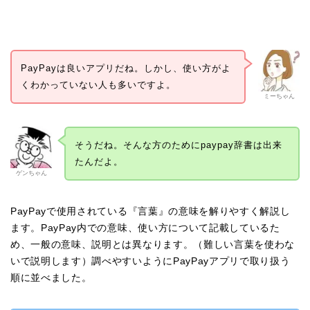
PayPayは良いアプリだね。しかし、使い方がよ
くわかっていない人も多いですよ。
ミーちゃん
そうだね。そんな方のためにpaypay辞書は出来
たんだよ。
ゲンちゃん
PayPayで使用されている『言葉』の意味を解りやすく解説し
ます。PayPay
内での意味、使い方について記載しているた
め、一般の意味、説明とは異なります。（難しい言葉を使わな
いで説明します）調べやすいようにPayPayアプリで取り扱う
順に並べました。