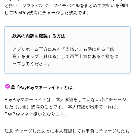
と払い、ソフトバンク・ワイモバイルをまとめて支払いを利用
してPayPay残高にチャージした残高です。
残高の内訳を確認する方法
アプリホーム下方にある『支払い』右隣にある『残
高』をタップ（触れる）して画面上方にある金額をタ
ップしてください。
②『PayPayマネーライト』とは、
PayPayマネーライトは、本人確認をしていない時にチャージ
した（お金）残高のことです。 本人確認が出来ていれば、
PayPayマネー扱いとなります。
注意:チャージしたあとに本人確認しても事前にチャージしたお