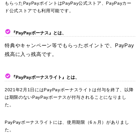
もらったPayPayポイントはPayPay公式ストア、PayPayカー
ド公式ストアでも利用可能です。
『PayPayボーナス』とは、
特典やキャンペーン等でもらったポイントで、PayPay
残高に入っ残高です。
『PayPayボーナスライト』とは、
2021年2月1日にはPayPayボーナスライトは付与を終了、以降
は期限のないPayPayボーナスが付与されることになりまし
た。
PayPayボーナスライトには、使用期限（6ヵ月）がありまし
た。