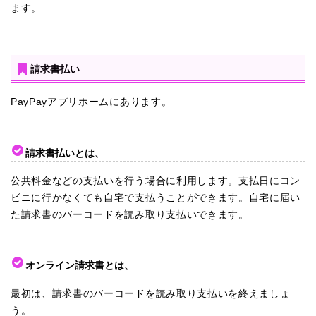
ます。
請求書払い
PayPayアプリホームにあります。
請求書払いとは、
公共料金などの支払いを行う場合に利用します。支払日にコン
ビニに行かなくても自宅で支払うことができます。自宅に届い
た請求書のバーコードを読み取り支払いできます。
オンライン請求書とは、
最初は、請求書のバーコードを読み取り支払いを終えましょ
う。