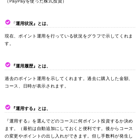
（PayPayを使った株式投資）
『
運用状況』とは、
現在、ポイント運用を行っている状況をグラフで示してくれま
す。
『運用履歴』とは、
過去のポイント運用を示してくれます。過去に購入した金額、
コース、日時が表示されます。
『運用する』とは、
『運用する』を選んでどのコースに何ポイント投資するか決め
ます。（最初は自動追加にしておくと便利です。後からコース
の変更やポイントの出し入れができます。但し手数料が発生し