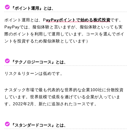
『ポイント運用』とは、
ポイント運用とは、P
ayPayポイントで始める株式投資
です。
PayPayでは、擬似体験と言いますが、擬似体験といっても実
際のポイントを利用して運用しています。コースを選んでポイ
ントを投資するため擬似体験としています）
『テクノロジーコース』とは、
リスク＆リターンは低めです。
ナスダック市場で最も代表的な世界的な企業100社に分散投資
しています。世界規模で成長を遂げている企業が入っていま
す。2022年2月、新たに追加されたコースです。
『スタンダードコース』とは、