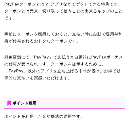
PayPayクーポンとは？ アプリなどでゲットできる特典です。
クーポンとは元来、切り取って使うことの出来るキップのこと
です。
事前にクーポンを獲得しておくと、支払い時に自動で適用&特
典が付与されるおトクなクーポンです。
対象店舗にて「PayPay」で支払うと自動的にPayPayボーナス
の付与が受けられます。クーポンを提示するために、
「PayPay」以外のアプリを立ち上げる手間が省け、お得で効
率的な支払いを実感いただけます。
ポイント運用
ポイントを利用した金や株式の運用です。