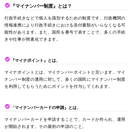
『マイナンバー制度』とは？
行政手続きなどで個人を識別するための制度です。行政機関の
情報連携により行政手続きにおける添付書類がいらなくなる可
能性があります。また、国民を番号で表すことで、多くの手続
きや仕事が簡素化できます。
『マイナポイント』とは、
マイナポイントとは、マイナンバーポイントと言います。マイ
ナンバー制度の運用に対して、多くの国民にマイナンバー制度
を利用してもらうためにポイントを付与してくれます。
『
マイナンバーカードの申請』とは、
マイナンバーカードを申請することで、カードが作られ、運用
が開始されます。その最初の申請のこと。