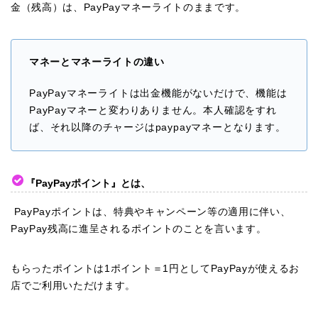
金（残高）は、PayPayマネーライトのままです。
マネーとマネーライトの違い
PayPayマネーライトは出金機能がないだけで、機能は
PayPayマネーと変わりありません。本人確認をすれ
ば、それ以降のチャージはpaypayマネーとなります。
『PayPayポイント』とは、
PayPayポイントは、特典やキャンペーン等の適用に伴い、
PayPay残高に進呈されるポイントのことを言います。
もらったポイントは1ポイント＝1円としてPayPayが使えるお
店でご利用いただけます。