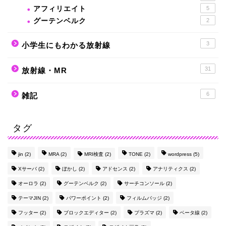
アフィリエイト
5
グーテンベルク
2
3
小学生にもわかる放射線
31
放射線・MR
6
雑記
タグ
jin
(2)
MRA
(2)
MRI検査
(2)
TONE
(2)
wordpress
(5)
Xサーバ
(2)
ぼかし
(2)
アドセンス
(2)
アナリティクス
(2)
オーロラ
(2)
グーテンベルク
(2)
サーチコンソール
(2)
テーマJIN
(2)
パワーポイント
(2)
フィルムバッジ
(2)
フッター
(2)
ブロックエディター
(2)
プラズマ
(2)
ベータ線
(2)