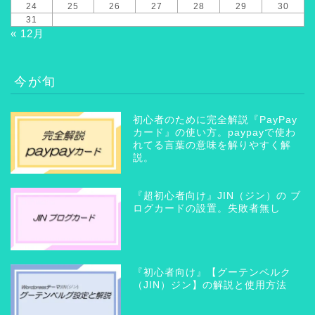
24
25
26
27
28
29
30
31
« 12月
今が旬
初心者のために完全解説『PayPay
カード』の使い方。paypayで使わ
れてる言葉の意味を解りやすく解
説。
『超初心者向け』JIN（ジン）の ブ
ログカードの設置。失敗者無し
『初心者向け』【グーテンベルク
（JIN）ジン】の解説と使用方法