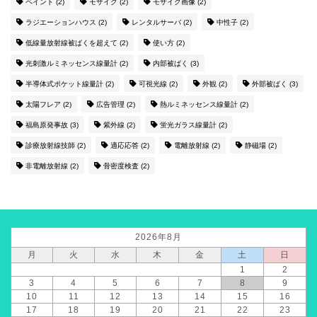
ペイント
(2)
モザイク
(2)
モザイク画像
(2)
ラジエーションハウス
(2)
レンタルサーバ
(2)
中性子
(2)
低線量放射線被ばくを超えて
(2)
使い方
(2)
光刺激ルミネッセンス線量計
(2)
内部被ばく
(3)
半導体式ポケット線量計
(2)
可視光線
(2)
外観
(2)
外部被ばく
(3)
太陽フレア
(2)
広告管理
(2)
熱ルミネッセンス線量計
(2)
福島原発事故
(3)
紫外線
(2)
蛍光ガラス線量計
(2)
診療放射線技師
(2)
適応応答
(2)
電離放射線
(2)
静磁場
(2)
非電離放射線
(2)
骨密度検査
(2)
2026年8月
月
火
水
木
金
土
日
1
2
3
4
5
6
7
8
9
10
11
12
13
14
15
16
17
18
19
20
21
22
23