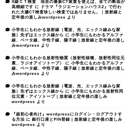
X線ＣＴ検査 現在の最新CT装置を使えば、全ての断面が
高精細です
に
ドラマ『ラジエーションハウス2』で行わ
れた大腸CT検査珍しい検査ではありません。｜放射線と
定年後の楽しみwordpress
より
小学生にもわかる放射線（電波、光、エックス線みな家
族）先ずはエックス線から
に
小学生にもわかるアルファ
線、ベータ線、中性子線、陽子線｜放射線と定年後の楽し
みwordpress
より
小学生にもわかる放射性物質（放射性核種、放射性同位元
素、ラジオアイソトープ）
に
小学生にもわかるアルファ
線、ベータ線、中性子線、陽子線｜放射線と定年後の楽し
みwordpress
より
小学生にもわかる放射線（電波、光、エックス線みな家
族）先ずはエックス線から
に
小学生にもわかる放射性同
位元素・アイソトープ｜放射線と定年後の楽しみ
wordpress
より
『超初心者向け』wordpressにログイン・ログアウトす
る方法
に
銀行口座とPIN登録｜放射線と定年後の楽しみ
wordpress
より