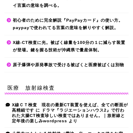
イ言葉の意味を調べる。
初心者のために完全解説『PayPayカード』の使い方。
paypayで使われてる言葉の意味を解りやすく解説。
X線-CT検査に光。被ばく線量を100分の１に減らす装置
が登場。鍵を握る技術が沖縄県で量産体制。
原子爆弾や原発事故で受ける被ばくと医療被ばくは別物
医療 放射線検査
X線ＣＴ検査 現在の最新CT装置を使えば、全ての断面が
高精細です
に
ドラマ『ラジエーションハウス2』で行わ
れた大腸CT検査珍しい検査ではありません。｜放射線と
定年後の楽しみwordpress
より