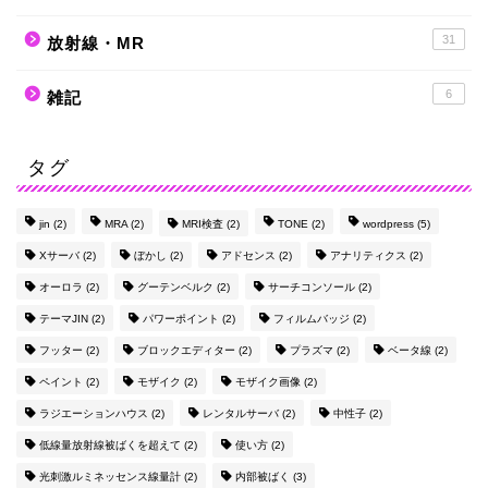
31
放射線・MR
6
雑記
タグ
jin
(2)
MRA
(2)
MRI検査
(2)
TONE
(2)
wordpress
(5)
Xサーバ
(2)
ぼかし
(2)
アドセンス
(2)
アナリティクス
(2)
オーロラ
(2)
グーテンベルク
(2)
サーチコンソール
(2)
テーマJIN
(2)
パワーポイント
(2)
フィルムバッジ
(2)
フッター
(2)
ブロックエディター
(2)
プラズマ
(2)
ベータ線
(2)
ペイント
(2)
モザイク
(2)
モザイク画像
(2)
ラジエーションハウス
(2)
レンタルサーバ
(2)
中性子
(2)
低線量放射線被ばくを超えて
(2)
使い方
(2)
光刺激ルミネッセンス線量計
(2)
内部被ばく
(3)