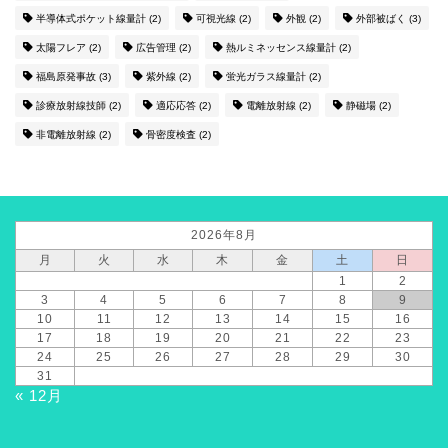
半導体式ポケット線量計
(2)
可視光線
(2)
外観
(2)
外部被ばく
(3)
太陽フレア
(2)
広告管理
(2)
熱ルミネッセンス線量計
(2)
福島原発事故
(3)
紫外線
(2)
蛍光ガラス線量計
(2)
診療放射線技師
(2)
適応応答
(2)
電離放射線
(2)
静磁場
(2)
非電離放射線
(2)
骨密度検査
(2)
2026年8月
月
火
水
木
金
土
日
1
2
3
4
5
6
7
8
9
10
11
12
13
14
15
16
17
18
19
20
21
22
23
24
25
26
27
28
29
30
31
« 12月