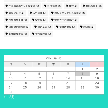
半導体式ポケット線量計
(2)
可視光線
(2)
外観
(2)
外部被ばく
(3)
太陽フレア
(2)
広告管理
(2)
熱ルミネッセンス線量計
(2)
福島原発事故
(3)
紫外線
(2)
蛍光ガラス線量計
(2)
診療放射線技師
(2)
適応応答
(2)
電離放射線
(2)
静磁場
(2)
非電離放射線
(2)
骨密度検査
(2)
2026年8月
月
火
水
木
金
土
日
1
2
3
4
5
6
7
8
9
10
11
12
13
14
15
16
17
18
19
20
21
22
23
24
25
26
27
28
29
30
31
« 12月