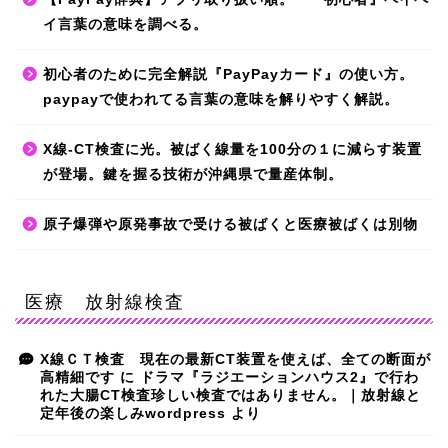
イ言葉の意味を調べる。
初心者のために完全解説『PayPayカード』の使い方。
paypayで使われてる言葉の意味を解りやすく解説。
X線-CT検査に光。被ばく線量を100分の１に減らす装置
が登場。鍵を握る技術が沖縄県で量産体制。
原子爆弾や原発事故で受ける被ばくと医療被ばくは別物
医療 放射線検査
X線ＣＴ検査 現在の最新CT装置を使えば、全ての断面が
高精細です
に
ドラマ『ラジエーションハウス2』で行わ
れた大腸CT検査珍しい検査ではありません。｜放射線と
定年後の楽しみwordpress
より