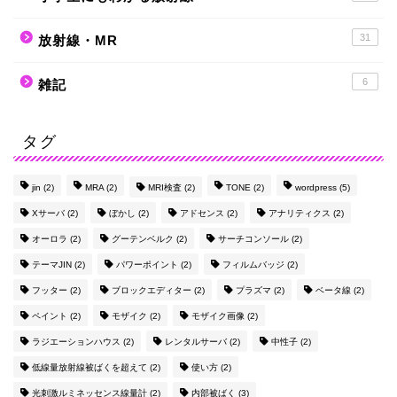
31
放射線・MR
6
雑記
タグ
jin
(2)
MRA
(2)
MRI検査
(2)
TONE
(2)
wordpress
(5)
Xサーバ
(2)
ぼかし
(2)
アドセンス
(2)
アナリティクス
(2)
オーロラ
(2)
グーテンベルク
(2)
サーチコンソール
(2)
テーマJIN
(2)
パワーポイント
(2)
フィルムバッジ
(2)
フッター
(2)
ブロックエディター
(2)
プラズマ
(2)
ベータ線
(2)
ペイント
(2)
モザイク
(2)
モザイク画像
(2)
ラジエーションハウス
(2)
レンタルサーバ
(2)
中性子
(2)
低線量放射線被ばくを超えて
(2)
使い方
(2)
光刺激ルミネッセンス線量計
(2)
内部被ばく
(3)